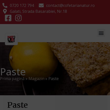
0720 172 794
contact@cofetarianatur.ro
Galati, Strada Basarabiei, Nr.18
Paste
Prima pagină
»
Magazin
»
Paste
Paste