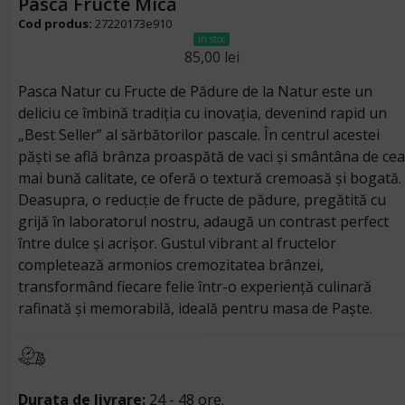
Pască Fructe Mică
Cod produs:
27220173e910
In stoc
85,00
lei
Pasca Natur cu Fructe de Pădure de la Natur este un
deliciu ce îmbină tradiția cu inovația, devenind rapid un
„Best Seller” al sărbătorilor pascale. În centrul acestei
păști se află brânza proaspătă de vaci și smântâna de cea
mai bună calitate, ce oferă o textură cremoasă și bogată.
Deasupra, o reducție de fructe de pădure, pregătită cu
grijă în laboratorul nostru, adaugă un contrast perfect
între dulce și acrișor. Gustul vibrant al fructelor
completează armonios cremozitatea brânzei,
transformând fiecare felie într-o experiență culinară
rafinată și memorabilă, ideală pentru masa de Paște.
Durata de livrare:
24 - 48 ore.