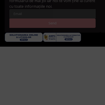
formularul de mai joi iar noi te vom ține la curent
cu toate informațiile noi.
Send