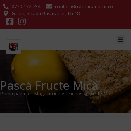
0720 172 794
contact@cofetarianatur.ro
Galati, Strada Basarabiei, Nr.18
Pască Fructe Mică
Prima pagină
»
Magazin
»
Paste
»
Pască Fructe Mică