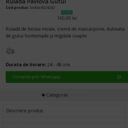
Rulada Pavlova Gutui
Cod produs:
be8ac4b242d2
In stoc
160,00
lei
Ruladă de bezea moale, cremă de mascarpone, dulceata
de gutui homemade și migdale coapte
Durata de livrare:
24 - 48 ore.
Comanda prin Whatsapp
Categorie:
Pavlova
Descriere produs