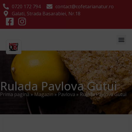
0720 172 794
contact@cofetarianatur.ro
Galati, Strada Basarabiei, Nr.18
Rulada Pavlova Gutui
Prima pagină
»
Magazin
»
Pavlova
»
Rulada Pavlova Gutui