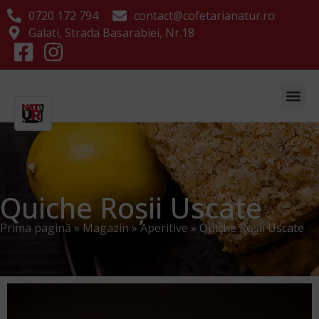
0720 172 794
contact@cofetarianatur.ro
Galati, Strada Basarabiei, Nr.18
Quiche Roșii Uscate
Prima pagină
»
Magazin
»
Aperitive
»
Quiche Roșii Uscate