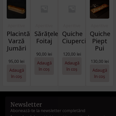
Aperitive
Aperitive
Aperitive
Aperitive
Placintă
Sărățele
Quiche
Quiche
Varză
Foitaj
Ciuperci
Piept
Jumări
Pui
90,00
lei
120,00
lei
95,00
lei
130,00
lei
Adaugă
Adaugă
în coș
în coș
Adaugă
Adaugă
în coș
în coș
Newsletter
Abonează-te la newsletter completând