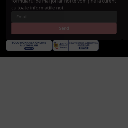
formularul de mai joi iar noi te vom ține la curent
cu toate informațiile noi.
Send