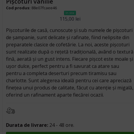
Pișcoturi vanilie
Cod produs:
88e07fcaee46
In stoc
115,00
lei
Pișcoturile de casă, cunoscute și sub numele de pișcoturi
de șampanie, sunt delicate și rafinate, fiind nelipsite din
preparatele clasice de cofetărie. La noi, aceste pișcoturi
sunt realizate după o rețetă tradițională, având o textură
fină, aerată și un gust intens. Fiecare pișcot este moale și
ușor dulce, perfect pentru a fi savurat ca atare sau
pentru a completa deserturi precum tiramisu sau
charlotte. Sunt alegerea ideală pentru cei care apreciază
finețea unui produs de calitate, făcut cu atenție și migală,
oferind un rafinament aparte fiecărei ocazii.
Durata de livrare:
24 - 48 ore.