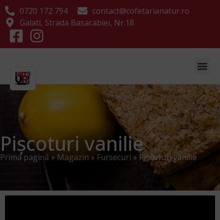
0720 172 794
contact@cofetarianatur.ro
Galati, Strada Basarabiei, Nr.18
Pișcoturi vanilie
Prima pagină
»
Magazin
»
Fursecuri
»
Pișcoturi vanilie