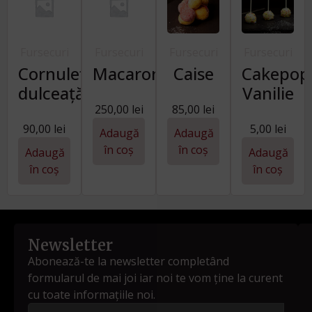
Fursecuri
Fursecuri
Fursecuri
Fursecuri
Cornulețe
Macarons
Caise
Cakepop
dulceață
Vanilie
250,00
lei
85,00
lei
90,00
lei
5,00
lei
Adaugă
Adaugă
în coș
în coș
Adaugă
Adaugă
în coș
în coș
Newsletter
Abonează-te la newsletter completând
formularul de mai joi iar noi te vom ține la curent
cu toate informațiile noi.