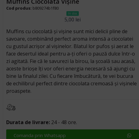
Muffins Ciocolată Vișine
Cod produs:
b809274b1f80
In stoc
5,00
lei
Muffins cu ciocolată și vișine sunt mici delicii pline de
savoare, combinând perfect aroma intensă a ciocolatei
cu gustul acrișor al vișinelor. Blatul lor pufos și aerat le
face desertul ideal pentru a-ți oferi o pauză dulce într-o
zi agitată. Fie că le savurezi la birou, la școală sau acasă,
aceste brioșe îți vor oferi energia necesară să ajungi cu
bine la finalul zilei. Cu fiecare îmbucătură, te vei bucura
de echilibrul perfect dintre ciocolata cremoasă și vișinele
proaspete.
Durata de livrare:
24 - 48 ore.
Comanda prin Whatsapp