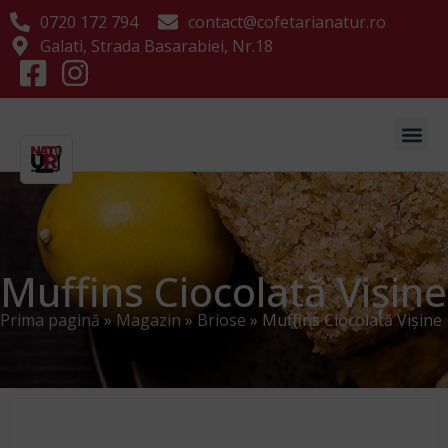
0720 172 794
contact@cofetarianatur.ro
Galati, Strada Basarabiei, Nr.18
Muffins Ciocolată Vișine
Prima pagină
»
Magazin
»
Briose
»
Muffins Ciocolată Vișine