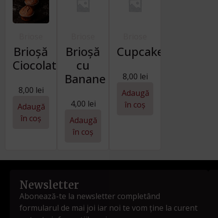
Briose
Briose
Briose
Brioșă
Brioșă
Cupcakes
Ciocolatino
cu
Banane
8,00
lei
8,00
lei
Adaugă
4,00
lei
în coș
Adaugă
în coș
Adaugă
în coș
Newsletter
Abonează-te la newsletter completând
formularul de mai joi iar noi te vom ține la curent