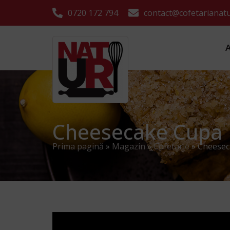
0720 172 794
contact@cofetarianatu
Cheesecake Cupa
Prima pagină
»
Magazin
»
Cofetarie
»
Cheesec