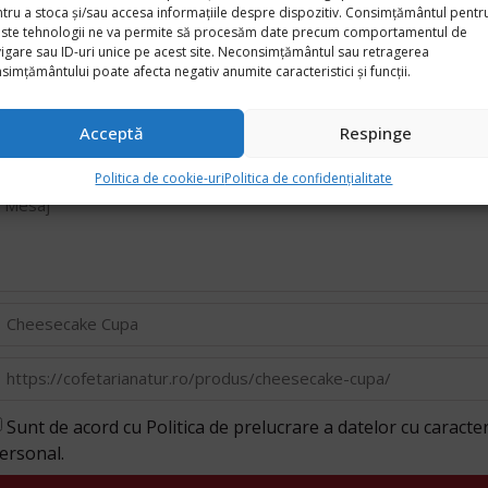
Cere oferta
tru a stoca și/sau accesa informațiile despre dispozitiv. Consimțământul pentr
ste tehnologii ne va permite să procesăm date precum comportamentul de
igare sau ID-uri unice pe acest site. Neconsimțământul sau retragerea
simțământului poate afecta negativ anumite caracteristici și funcții.
Acceptă
Respinge
Politica de cookie-uri
Politica de confidențialitate
Sunt de acord cu Politica de prelucrare a datelor cu caracte
ersonal.