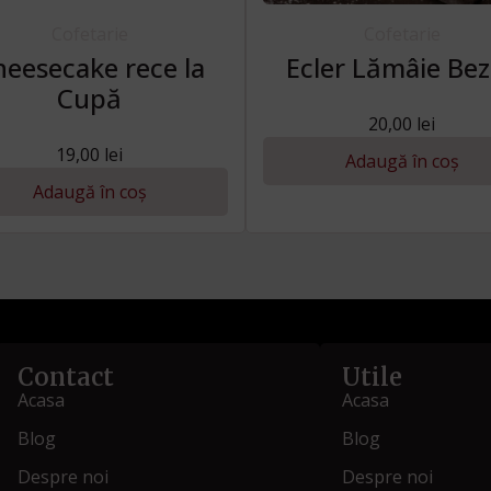
Cofetarie
Cofetarie
eesecake rece la
Ecler Lămâie Be
Cupă
20,00
lei
19,00
lei
Adaugă în coș
Adaugă în coș
Contact
Utile
Acasa
Acasa
Blog
Blog
Despre noi
Despre noi