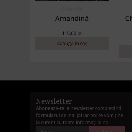
Cofetarie
Amandină
Ch
115,00
lei
Adaugă în coș
Newsletter
Abonează-te la newsletter completând
formularul de mai joi iar noi te vom ține
la curent cu toate informațiile noi.
Send