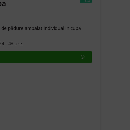
pa
In stoc
 de pădure ambalat individual in cupă
4 - 48 ore.