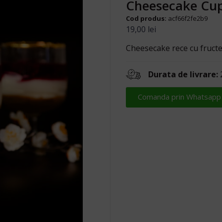
Cheesecake Cu
Cod produs:
acf66f2fe2b9
19,00
lei
Cheesecake rece cu fructe
Durata de livrare:
2
Comanda prin Whatsapp