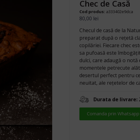
Chec de Casă
Cod produs:
a333402e9dca
80,00
lei
Checul de casă de la Natu
preparat după o rețetă cla
copilăriei. Fiecare chec e
sa pufoasă este îmbogățit
dulci, care adaugă o notă
momentele petrecute alătur
desertul perfect pentru ce
neuitat, ale rețetelor de c
Durata de livrare:
2
Comanda prin Whatsapp