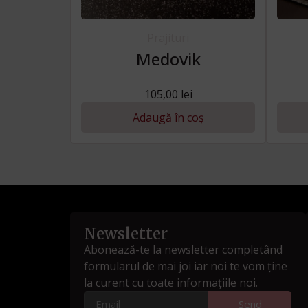
Prajituri
Medovik
105,00
lei
Adaugă în coș
Newsletter
Abonează-te la newsletter completând
formularul de mai joi iar noi te vom ține
la curent cu toate informațiile noi.
Send