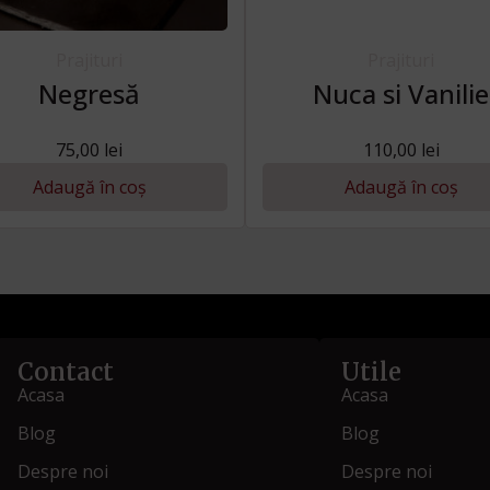
Prajituri
Prajituri
Negresă
Nuca si Vanilie
75,00
lei
110,00
lei
Adaugă în coș
Adaugă în coș
Contact
Utile
Acasa
Acasa
Blog
Blog
Despre noi
Despre noi