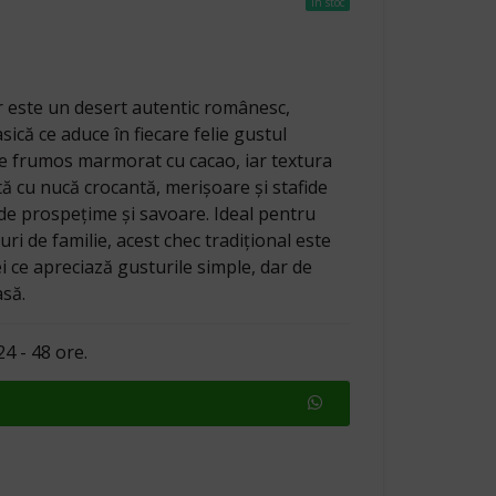
In stoc
r este un desert autentic românesc,
sică ce aduce în fiecare felie gustul
ste frumos marmorat cu cacao, iar textura
ă cu nucă crocantă, merișoare și stafide
 de prospețime și savoare. Ideal pentru
i de familie, acest chec tradițional este
i ce apreciază gusturile simple, dar de
asă.
4 - 48 ore.