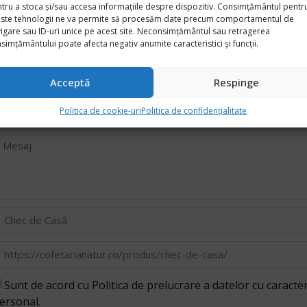
tru a stoca și/sau accesa informațiile despre dispozitiv. Consimțământul pentr
Cere oferta
ste tehnologii ne va permite să procesăm date precum comportamentul de
igare sau ID-uri unice pe acest site. Neconsimțământul sau retragerea
simțământului poate afecta negativ anumite caracteristici și funcții.
Acceptă
Respinge
Politica de cookie-uri
Politica de confidențialitate
Sunt de acord cu Politica de prelucrare a datelor cu caracte
ersonal.