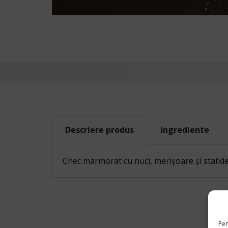
Descriere produs
Ingrediente
Chec marmorat cu nuci, merișoare și stafid
Pen