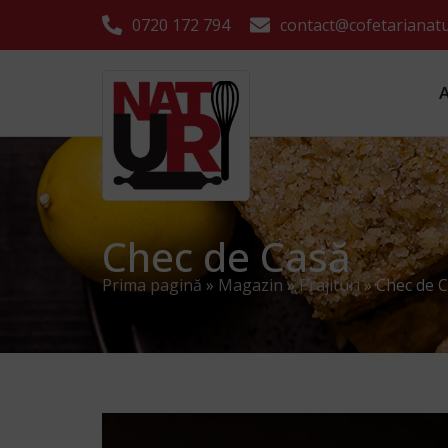
0720 172 794
contact@cofetarianatu
Chec de Casă
Prima pagină
»
Magazin
»
Prajituri
»
Chec de 