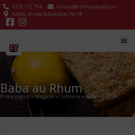
0720 172 794
contact@cofetarianatur.ro
Galati, Strada Basarabiei, Nr.18
Baba au Rhum
Prima pagină
»
Magazin
»
Cofetarie
»
Baba au Rhum