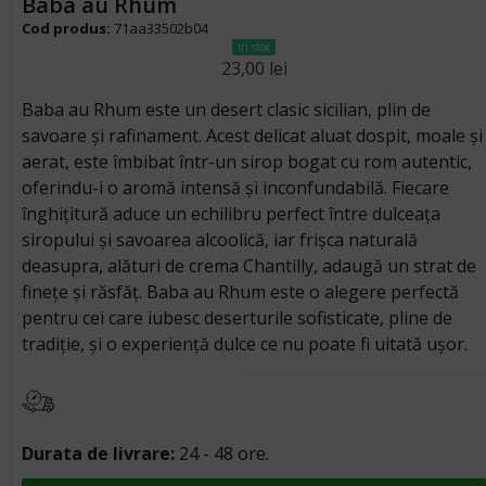
Baba au Rhum
Cod produs:
71aa33502b04
In stoc
23,00
lei
Baba au Rhum este un desert clasic sicilian, plin de
savoare și rafinament. Acest delicat aluat dospit, moale și
aerat, este îmbibat într-un sirop bogat cu rom autentic,
oferindu-i o aromă intensă și inconfundabilă. Fiecare
înghițitură aduce un echilibru perfect între dulceața
siropului și savoarea alcoolică, iar frișca naturală
deasupra, alături de crema Chantilly, adaugă un strat de
finețe și răsfăț. Baba au Rhum este o alegere perfectă
pentru cei care iubesc deserturile sofisticate, pline de
tradiție, și o experiență dulce ce nu poate fi uitată ușor.
Durata de livrare:
24 - 48 ore.