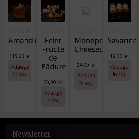
Cofetarie
Cofetarie
Cofetarie
Cofetarie
Amandină
Ecler
Monoporție
Savarină
Fructe
Cheesecake
de
115,00
lei
18,00
lei
Pădure
24,00
lei
Adaugă
Adaugă
în coș
în coș
Adaugă
20,00
lei
în coș
Adaugă
în coș
Newsletter